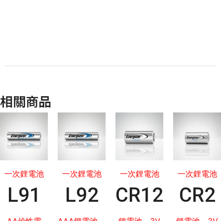
相關商品
一次鋰電池
一次鋰電池
一次鋰電池
一次鋰電池
L91
L92
CR123
CR2
AA鹼性電
AAA鋰電池、
鋰電池、3V
鋰電池、3V