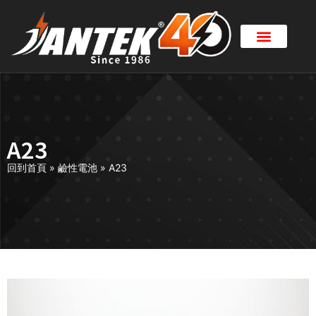
A23
回到首頁
»
鹼性電池
»
A23