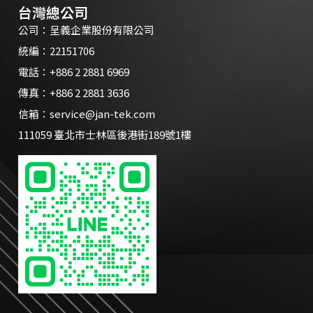
台灣總公司
公司：呈義企業股份有限公司
統編：22151706
電話：+886 2 2881 6969
傳真：+886 2 2881 3636
信箱：
service@jan-tek.com
111059 臺北市士林區後港街189號1樓