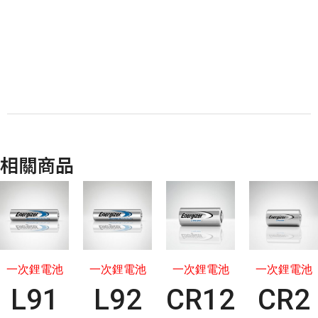
相關商品
一次鋰電池
一次鋰電池
一次鋰電池
一次鋰電池
L91
L92
CR123
CR2