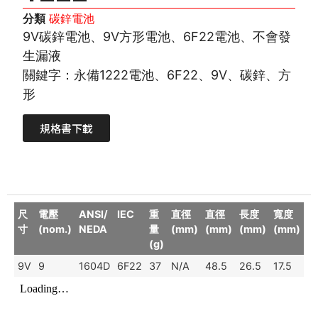
分類
碳鋅電池
9V碳鋅電池、9V方形電池、6F22電池、不會發
生漏液
關鍵字：永備1222電池、6F22、9V、碳鋅、方
形
規格書下載
尺
電壓
ANSI/
IEC
重
直徑
直徑
長度
寬度
寸
(nom.)
NEDA
量
(mm)
(mm)
(mm)
(mm)
(g)
9V
9
1604D
6F22
37
N/A
48.5
26.5
17.5