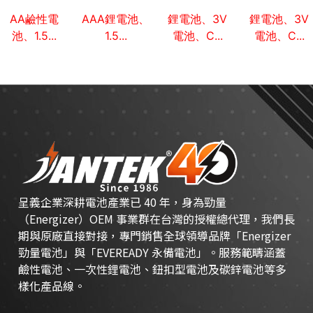
AA鹼性電
AAA鋰電池、
鋰電池、3V
鋰電池、3V
池、1.5...
1.5...
電池、C...
電池、C...
呈義企業深耕電池產業已 40 年，身為勁量
（Energizer）OEM 事業群在台灣的授權總代理，我們長
期與原廠直接對接，專門銷售全球領導品牌「Energizer
勁量電池」與「EVEREADY 永備電池」。服務範疇涵蓋
鹼性電池、一次性鋰電池、鈕扣型電池及碳鋅電池等多
樣化產品線。